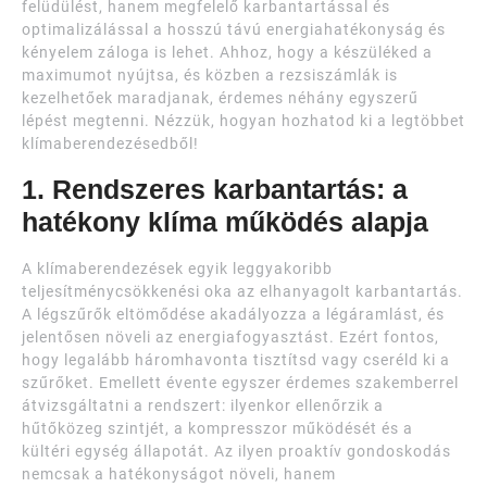
felüdülést, hanem megfelelő karbantartással és
optimalizálással a hosszú távú energiahatékonyság és
kényelem záloga is lehet. Ahhoz, hogy a készüléked a
maximumot nyújtsa, és közben a rezsiszámlák is
kezelhetőek maradjanak, érdemes néhány egyszerű
lépést megtenni. Nézzük, hogyan hozhatod ki a legtöbbet
klímaberendezésedből!
1. Rendszeres karbantartás: a
hatékony klíma működés alapja
A klímaberendezések egyik leggyakoribb
teljesítménycsökkenési oka az elhanyagolt karbantartás.
A légszűrők eltömődése akadályozza a légáramlást, és
jelentősen növeli az energiafogyasztást. Ezért fontos,
hogy legalább háromhavonta tisztítsd vagy cseréld ki a
szűrőket. Emellett évente egyszer érdemes szakemberrel
átvizsgáltatni a rendszert: ilyenkor ellenőrzik a
hűtőközeg szintjét, a kompresszor működését és a
kültéri egység állapotát. Az ilyen proaktív gondoskodás
nemcsak a hatékonyságot növeli, hanem