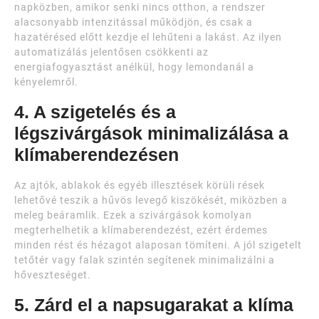
napközben, amikor senki nincs otthon, a rendszer
alacsonyabb intenzitással működjön, és csak a
hazatérésed előtt kezdje el lehűteni a lakást. Az ilyen
automatizálás jelentősen csökkenti az
energiafogyasztást anélkül, hogy lemondanál a
kényelemről.
4. A szigetelés és a
légszivárgások minimalizálása a
klímaberendezésen
Az ajtók, ablakok és egyéb illesztések körüli rések
lehetővé teszik a hűvös levegő kiszökését, miközben a
meleg beáramlik. Ezek a szivárgások komolyan
megterhelhetik a klímaberendezést, ezért érdemes
minden rést és hézagot alaposan tömíteni. A jól szigetelt
tetőtér vagy falak szintén segítenek minimalizálni a
hőveszteséget.
5. Zárd el a napsugarakat a klíma