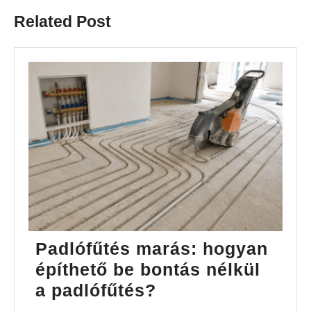
Related Post
Padlófűtés marás: hogyan
építhető be bontás nélkül
Padlófűtés
a padlófűtés?
marás: