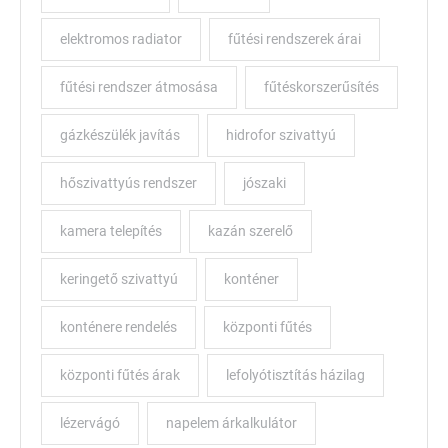
elektromos radiator
fűtési rendszerek árai
fűtési rendszer átmosása
fűtéskorszerűsítés
gázkészülék javítás
hidrofor szivattyú
hőszivattyús rendszer
jószaki
kamera telepítés
kazán szerelő
keringető szivattyú
konténer
konténere rendelés
központi fűtés
központi fűtés árak
lefolyótisztítás házilag
lézervágó
napelem árkalkulátor