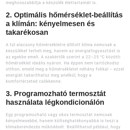
meghosszabbítja a készülék élettartamát is.
2. Optimális hőmérséklet-beállítás
a klímán: kényelmesen és
takarékosan
A túl alacsony hőmérsékletre állított klíma nemcsak a
készüléket terheli meg, hanem az energiafogyasztást is
az egekbe emeli. A szakértők szerint a 22–25 °C közötti
hőmérséklet ideális nyáron. Ha éppen nem tartózkodsz
otthon, emeld meg a hőmérsékletet néhány fokkal – ezzel
energiát takaríthatsz meg anélkül, hogy a
komfortérzeted csökkenne.
3. Programozható termosztát
használata légkondicionálón
Egy programozható vagy okos termosztát nemcsak
kényelmesebbé, hanem költséghatékonyabbá is teszi a
klímaberendezés működését. Beállíthatod például, hogy