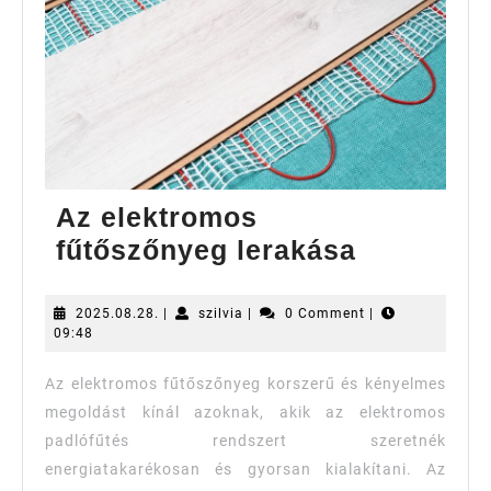
Az elektromos
Az
fűtőszőnyeg lerakása
elektrom
fűtőszőn
2025.08.28.
szilvia
2025.08.28.
|
szilvia
|
0 Comment
|
09:48
lerakása
Az elektromos fűtőszőnyeg korszerű és kényelmes
megoldást kínál azoknak, akik az elektromos
padlófűtés rendszert szeretnék
energiatakarékosan és gyorsan kialakítani. Az