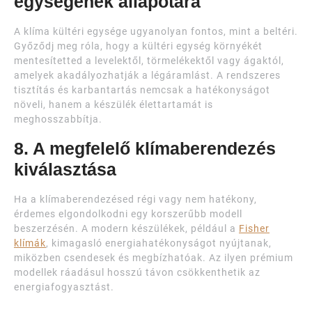
egységének állapotára
A klíma kültéri egysége ugyanolyan fontos, mint a beltéri.
Győződj meg róla, hogy a kültéri egység környékét
mentesítetted a levelektől, törmelékektől vagy ágaktól,
amelyek akadályozhatják a légáramlást. A rendszeres
tisztítás és karbantartás nemcsak a hatékonyságot
növeli, hanem a készülék élettartamát is
meghosszabbítja.
8. A megfelelő klímaberendezés
kiválasztása
Ha a klímaberendezésed régi vagy nem hatékony,
érdemes elgondolkodni egy korszerűbb modell
beszerzésén. A modern készülékek, például a
Fisher
klímák
, kimagasló energiahatékonyságot nyújtanak,
miközben csendesek és megbízhatóak. Az ilyen prémium
modellek ráadásul hosszú távon csökkenthetik az
energiafogyasztást.