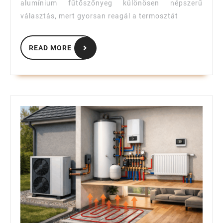
alumínium fűtőszőnyeg különösen népszerű
választás, mert gyorsan reagál a termosztát
READ
READ MORE
MORE