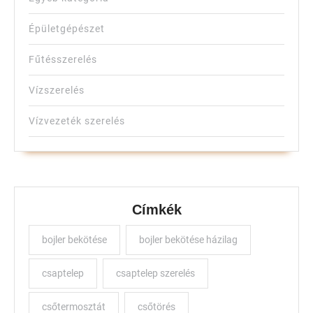
Épületgépészet
Fűtésszerelés
Vízszerelés
Vízvezeték szerelés
Címkék
bojler bekötése
bojler bekötése házilag
csaptelep
csaptelep szerelés
csőtermosztát
csőtörés