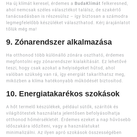
Ha új klímát keresel, érdemes a
BudaKlímát
felkeresned,
ahol nemcsak széles választékot találsz, de szakértő
tanácsadásban is részesülsz – így biztosan a számodra
legmegfelelőbb készüléket választhatod. Kérj árajánlatot
tőlük még ma!
9. Zónarendszer alkalmazása
Ha otthonod több különálló zónára osztható, érdemes
megfontolni egy zónarendszer kialakítását. Ez lehetővé
teszi, hogy csak azokat a helyiségeket hűtsd, ahol
valóban szükség van rá, így energiát takaríthatsz meg,
miközben a klíma hatékonyabb működését biztosítod.
10. Energiatakarékos szokások
A hőt termelő készülékek, például sütők, szárítók és
világítótestek használata jelentősen befolyásolhatja
otthonod hőmérsékletét. Érdemes ezeket a nap hűvösebb
időszakára időzíteni, vagy a használatukat
minimalizálni. Az ilyen apró szokások összességében