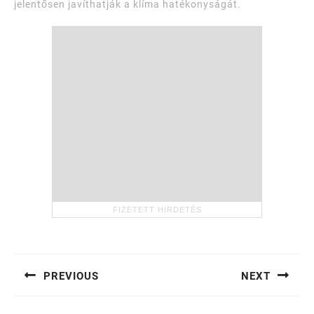
jelentősen javíthatják a klíma hatékonyságát.
Bejegyzés
navigáció
PREVIOUS
NEXT
Previous
Next
post:
post: