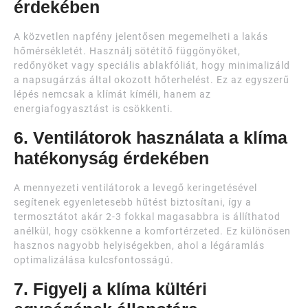
érdekében
A közvetlen napfény jelentősen megemelheti a lakás
hőmérsékletét. Használj sötétítő függönyöket,
redőnyöket vagy speciális ablakfóliát, hogy minimalizáld
a napsugárzás által okozott hőterhelést. Ez az egyszerű
lépés nemcsak a klímát kíméli, hanem az
energiafogyasztást is csökkenti.
6. Ventilátorok használata a klíma
hatékonyság érdekében
A mennyezeti ventilátorok a levegő keringetésével
segítenek egyenletesebb hűtést biztosítani, így a
termosztátot akár 2-3 fokkal magasabbra is állíthatod
anélkül, hogy csökkenne a komfortérzeted. Ez különösen
hasznos nagyobb helyiségekben, ahol a légáramlás
optimalizálása kulcsfontosságú.
7. Figyelj a klíma kültéri