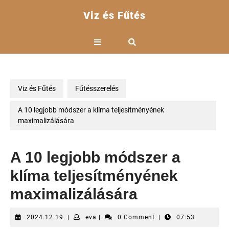
Skip
Viz és Fűtés
to
content
Open
Button
Viz és Fűtés
Fűtésszerelés
A 10 legjobb módszer a klíma teljesítményének
maximalizálására
A 10 legjobb módszer a
klíma teljesítményének
maximalizálására
2024.12.19.
eva
2024.12.19.
|
eva
|
0 Comment
|
07:53