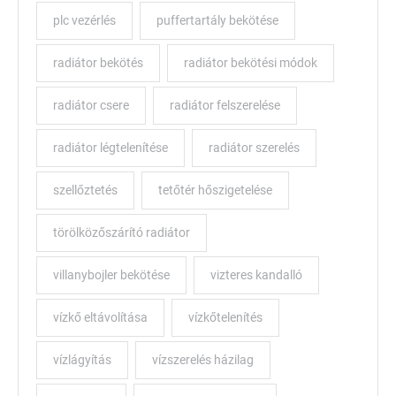
plc vezérlés
puffertartály bekötése
radiátor bekötés
radiátor bekötési módok
radiátor csere
radiátor felszerelése
radiátor légtelenítése
radiátor szerelés
szellőztetés
tetőtér hőszigetelése
törölközőszárító radiátor
villanybojler bekötése
vizteres kandalló
vízkő eltávolítása
vízkőtelenítés
vízlágyítás
vízszerelés házilag