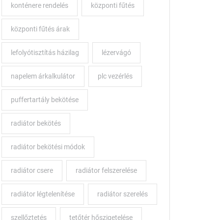
konténere rendelés
központi fűtés
központi fűtés árak
ba
lefolyótisztítás házilag
lézervágó
os
napelem árkalkulátor
plc vezérlés
puffertartály bekötése
radiátor bekötés
ok
radiátor bekötési módok
radiátor csere
radiátor felszerelése
radiátor légtelenítése
radiátor szerelés
szellőztetés
tetőtér hőszigetelése