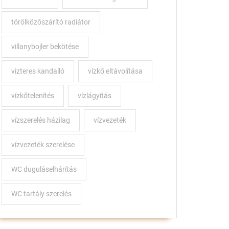
törölközőszárító radiátor
villanybojler bekötése
vizteres kandalló
vízkő eltávolítása
vízkőtelenítés
vízlágyítás
t
vízszerelés házilag
vízvezeték
vízvezeték szerelése
:
WC duguláselhárítás
,
WC tartály szerelés
nságos
zet