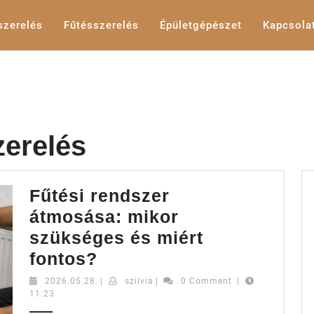
szerelés
Fűtésszerelés
Épületgépészet
Kapcsola
zerelés
Fűtési rendszer
átmosása: mikor
szükséges és miért
Fűtési
fontos?
rendszer
2026.05.28.
szilvia
2026.05.28.
|
szilvia
|
0 Comment
|
11:23
átmosása: