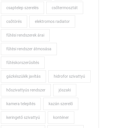
csaptelep szerelés
csőtermosztát
csőtörés
elektromos radiator
fűtési rendszerek árai
fűtési rendszer átmosása
fűtéskorszerűsítés
gázkészülék javítás
hidrofor szivattyú
hőszivattyús rendszer
jószaki
kamera telepítés
kazán szerelő
keringető szivattyú
konténer