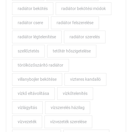
radiátor bekötés
radiátor bekötési módok
radiátor csere
radiátor felszerelése
radiátor légtelenítése
radiátor szerelés
szellőztetés
tetőtér hőszigetelése
törölközőszárító radiátor
villanybojler bekötése
vizteres kandalló
vízkő eltávolítása
vízkőtelenítés
vízlágyítás
vízszerelés házilag
vízvezeték
vízvezeték szerelése