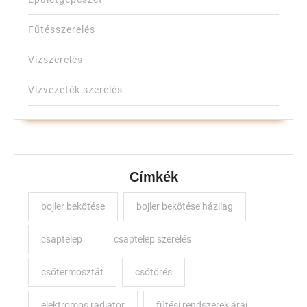
Fűtésszerelés
Vízszerelés
Vízvezeték szerelés
Címkék
bojler bekötése
bojler bekötése házilag
csaptelep
csaptelep szerelés
csőtermosztát
csőtörés
elektromos radiator
fűtési rendszerek árai