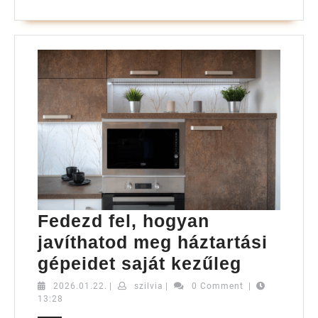
Fedezd fel, hogyan
javíthatod meg háztartási
Fedezd
gépeidet saját kezűleg
fel,
2026.01.22.
szilvia
2026.01.22.
|
szilvia
|
0 Comment
|
13:28
hogyan