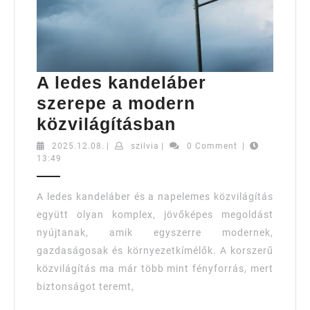
A ledes kandeláber
szerepe a modern
A
közvilágításban
ledes
2025.12.08.
szilvia
2025.12.08.
|
szilvia
|
0 Comment
|
13:49
kandeláber
szerepe
A ledes kandeláber és a napelemes közvilágítás
a
együtt olyan komplex, jövőképes megoldást
modern
nyújtanak, amik egyszerre modernek,
közvilágításba
gazdaságosak és környezetkímélők. A korszerű
közvilágítás ma már több mint fényforrás, mert
biztonságot teremt,