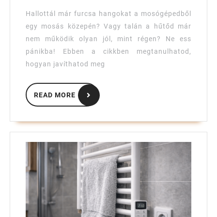
javíthat
Hallottál már furcsa hangokat a mosógépedből
meg
egy mosás közepén? Vagy talán a hűtőd már
háztartá
nem működik olyan jól, mint régen? Ne ess
gépeide
pánikba! Ebben a cikkben megtanulhatod,
saját
hogyan javíthatod meg
kezűleg
READ
READ MORE
MORE