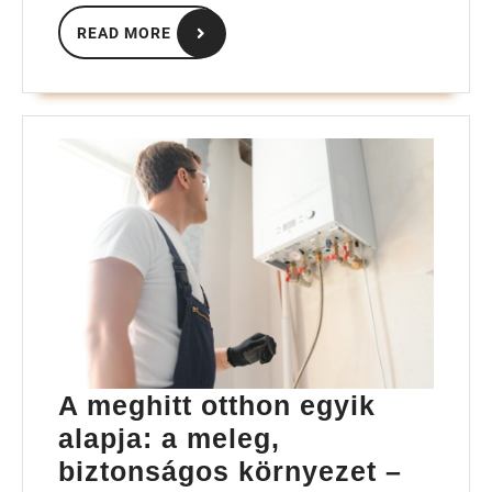
READ
READ MORE
MORE
A meghitt otthon egyik
alapja: a meleg,
biztonságos környezet –