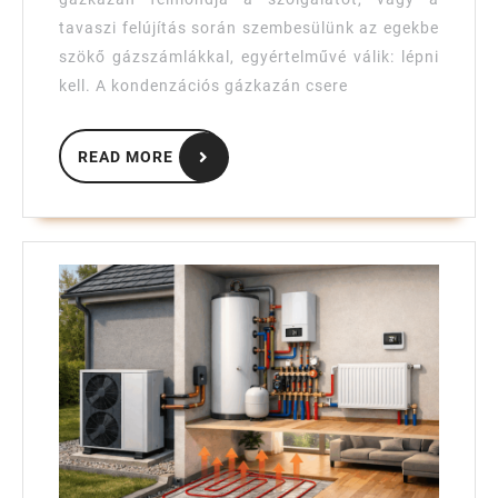
és
tavaszi felújítás során szembesülünk az egekbe
hogyan
szökő gázszámlákkal, egyértelművé válik: lépni
zajlik?
kell. A kondenzációs gázkazán csere
READ
READ MORE
MORE