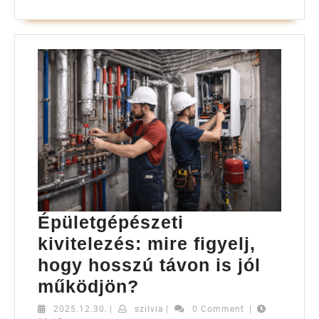
Épületgépészeti
kivitelezés: mire figyelj,
hogy hosszú távon is jól
Épületgépészeti
működjön?
kivitelezés:
2025.12.30.
szilvia
2025.12.30.
|
szilvia
|
0 Comment
|