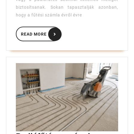
miért
biztosítsanak. Sokan tapasztalják azonban,
fontos?
hogy a fűtési számla évről évre
READ
READ MORE
MORE