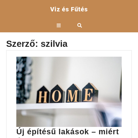
Skip
Viz és Fűtés
to
content
Open
Button
Szerző:
szilvia
Új építésű lakások – miért