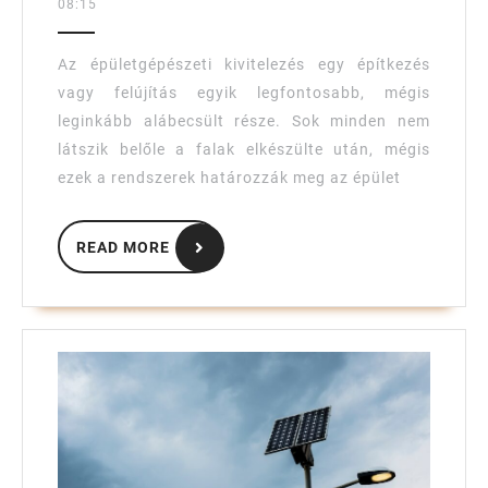
08:15
mire
figyelj,
Az épületgépészeti kivitelezés egy építkezés
hogy
vagy felújítás egyik legfontosabb, mégis
hosszú
leginkább alábecsült része. Sok minden nem
távon
látszik belőle a falak elkészülte után, mégis
is
ezek a rendszerek határozzák meg az épület
jól
READ
működjön?
READ MORE
MORE