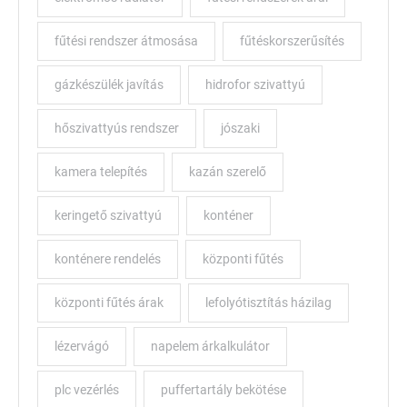
fűtési rendszer átmosása
fűtéskorszerűsítés
gázkészülék javítás
hidrofor szivattyú
hőszivattyús rendszer
jószaki
kamera telepítés
kazán szerelő
keringető szivattyú
konténer
konténere rendelés
központi fűtés
központi fűtés árak
lefolyótisztítás házilag
lézervágó
napelem árkalkulátor
plc vezérlés
puffertartály bekötése