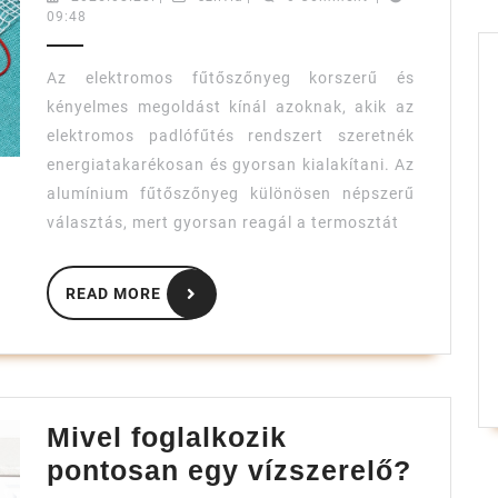
09:48
fűtőszőny
lerakása
Az elektromos fűtőszőnyeg korszerű és
kényelmes megoldást kínál azoknak, akik az
elektromos padlófűtés rendszert szeretnék
energiatakarékosan és gyorsan kialakítani. Az
alumínium fűtőszőnyeg különösen népszerű
választás, mert gyorsan reagál a termosztát
READ
READ MORE
MORE
Mivel foglalkozik
Mivel
pontosan egy vízszerelő?