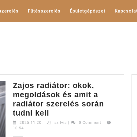
szerelés
Fűtésszerelés
Épületgépészet
Kapcsola
Zajos radiátor: okok,
megoldások és amit a
radiátor szerelés során
Zajos
tudni kell
radiátor:
2025.11.20.
szilvia
2025.11.20.
|
szilvia
|
0 Comment
|
10:54
okok,