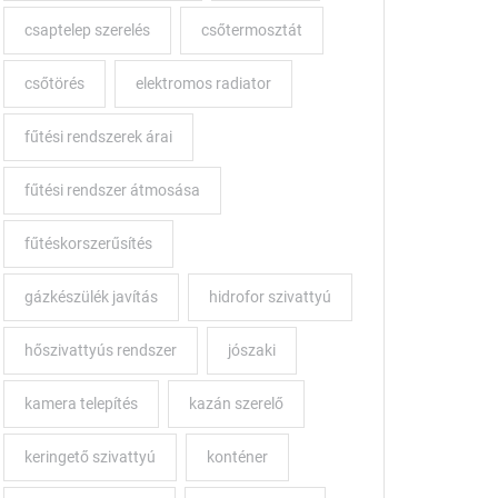
csaptelep szerelés
csőtermosztát
ni
csőtörés
elektromos radiator
fűtési rendszerek árai
lő?
fűtési rendszer átmosása
fűtéskorszerűsítés
gázkészülék javítás
hidrofor szivattyú
hőszivattyús rendszer
jószaki
kamera telepítés
kazán szerelő
keringető szivattyú
konténer