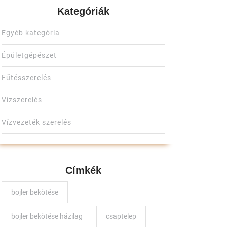
Kategóriák
Egyéb kategória
Épületgépészet
Fűtésszerelés
Vízszerelés
Vízvezeték szerelés
Címkék
bojler bekötése
n
bojler bekötése házilag
csaptelep
émákon