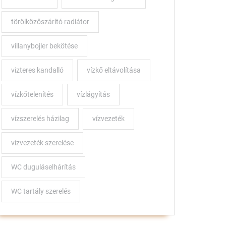
törölközőszárító radiátor
villanybojler bekötése
vizteres kandalló
vízkő eltávolítása
vízkőtelenítés
vízlágyítás
vízszerelés házilag
vízvezeték
vízvezeték szerelése
WC duguláselhárítás
WC tartály szerelés
s