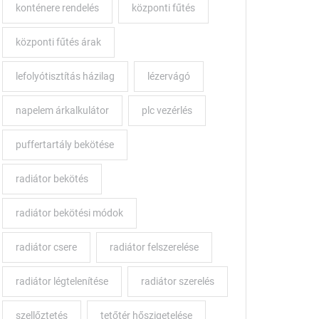
konténere rendelés
központi fűtés
központi fűtés árak
nyos
lefolyótisztítás házilag
lézervágó
atok
napelem árkalkulátor
plc vezérlés
puffertartály bekötése
radiátor bekötés
radiátor bekötési módok
radiátor csere
radiátor felszerelése
radiátor légtelenítése
radiátor szerelés
szellőztetés
tetőtér hőszigetelése