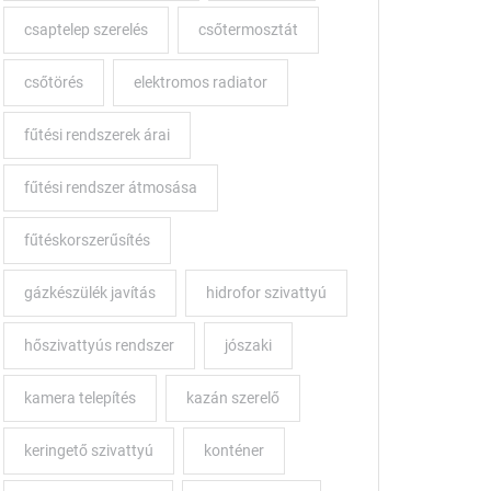
csaptelep szerelés
csőtermosztát
csőtörés
elektromos radiator
fűtési rendszerek árai
fűtési rendszer átmosása
fűtéskorszerűsítés
gázkészülék javítás
hidrofor szivattyú
hőszivattyús rendszer
jószaki
kamera telepítés
kazán szerelő
keringető szivattyú
konténer