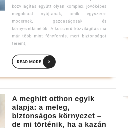
a
közvilágítás együtt olyan komplex, jövőképes
modern
megoldást nyújtanak, amik egyszerre
közvilágításban
modernek, gazdaságosak és
környezetkímélők. A korszerű közvilágítás ma
már több mint fényforrás, mert biztonságot
teremt,
READ
READ MORE
MORE
A meghitt otthon egyik
alapja: a meleg,
biztonságos környezet –
de mi történik, ha a kazán