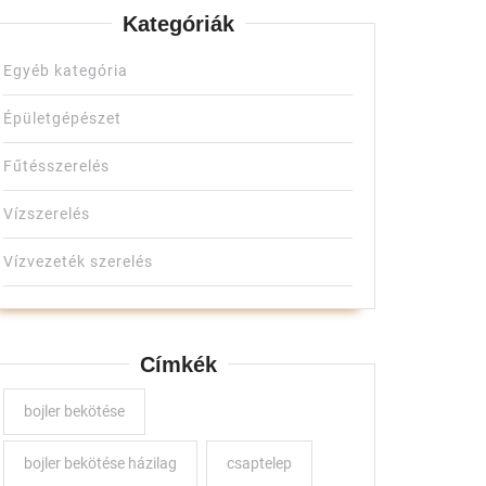
Kategóriák
Egyéb kategória
met
Épületgépészet
Fűtésszerelés
Vízszerelés
Vízvezeték szerelés
Címkék
bojler bekötése
bojler bekötése házilag
csaptelep