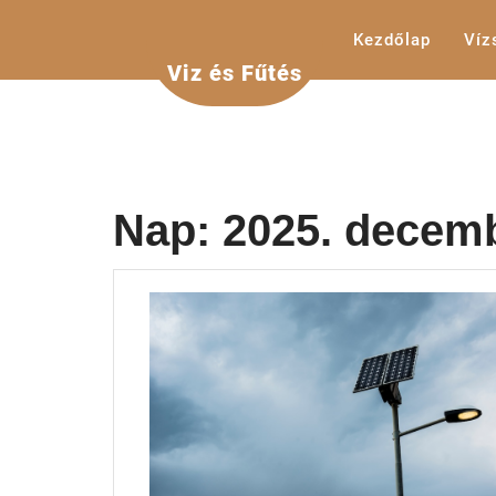
Skip
to
Kezdőlap
Víz
content
Viz és Fűtés
Nap:
2025. decemb