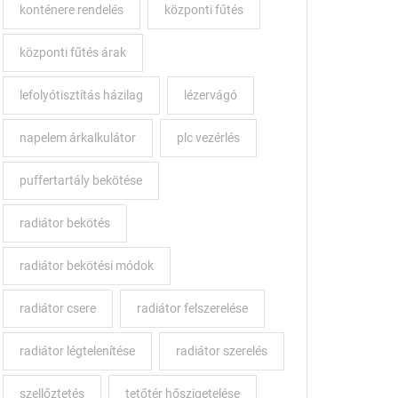
konténere rendelés
központi fűtés
központi fűtés árak
lefolyótisztítás házilag
lézervágó
napelem árkalkulátor
plc vezérlés
puffertartály bekötése
radiátor bekötés
radiátor bekötési módok
radiátor csere
radiátor felszerelése
radiátor légtelenítése
radiátor szerelés
szellőztetés
tetőtér hőszigetelése