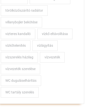
törölközőszárító radiátor
villanybojler bekötése
vizteres kandalló
vízkő eltávolítása
vízkőtelenítés
vízlágyítás
vízszerelés házilag
vízvezeték
vízvezeték szerelése
WC duguláselhárítás
WC tartály szerelés