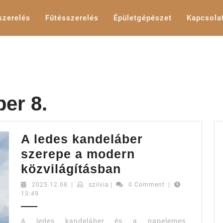
szerelés
Fűtésszerelés
Épületgépészet
Kapcsola
er 8.
A ledes kandeláber
szerepe a modern
A
közvilágításban
ledes
2025.12.08.
szilvia
2025.12.08.
|
szilvia
|
0 Comment
|
13:49
kandeláber
szerepe
A ledes kandeláber és a napelemes