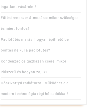
ingatlant vásárolni?
t
Fűtési rendszer átmosása: mikor szükséges
és miért fontos?
:
Padlófűtés marás: hogyan építhető be
,
bontás nélkül a padlófűtés?
nságos
Kondenzációs gázkazán csere: mikor
zet
időszerű és hogyan zajlik?
Hőszivattyú radiátorral: Működhet-e a
k,
modern technológia régi hőleadókkal?