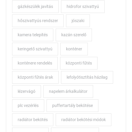
gázkészülék javítás
hidrofor szivattyú
hőszivattyús rendszer
jószaki
kamera telepítés
kazán szerelő
keringető szivattyú
konténer
konténere rendelés
központi fűtés
központi fűtés árak
lefolyótisztítás házilag
lézervágó
napelem árkalkulátor
plc vezérlés
puffertartály bekötése
radiátor bekötés
radiátor bekötési módok