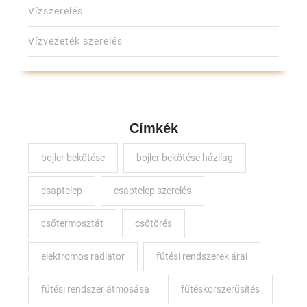
Vízszerelés
Vízvezeték szerelés
Címkék
bojler bekötése
bojler bekötése házilag
csaptelep
csaptelep szerelés
csőtermosztát
csőtörés
elektromos radiator
fűtési rendszerek árai
fűtési rendszer átmosása
fűtéskorszerűsítés