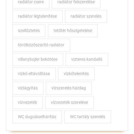
radiátor csere
radiátor felszerelése
radiátor légtelenítése
radiátor szerelés
szellőztetés
tetőtér hőszigetelése
törölközőszárító radiátor
villanybojler bekötése
vizteres kandalló
vízkő eltávolítása
vízkőtelenítés
vízlágyítás
vízszerelés házilag
vízvezeték
vízvezeték szerelése
WC duguláselhárítás
WC tartály szerelés