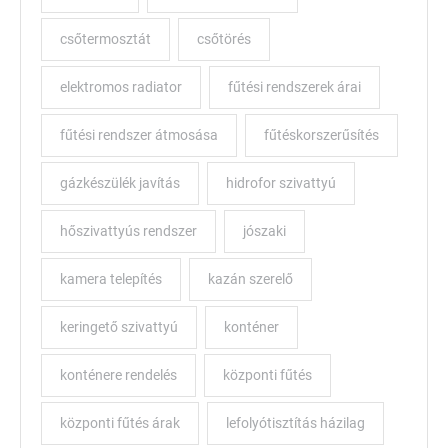
csőtermosztát
csőtörés
elektromos radiator
fűtési rendszerek árai
fűtési rendszer átmosása
fűtéskorszerűsítés
gázkészülék javítás
hidrofor szivattyú
hőszivattyús rendszer
jószaki
kamera telepítés
kazán szerelő
keringető szivattyú
konténer
konténere rendelés
központi fűtés
központi fűtés árak
lefolyótisztítás házilag