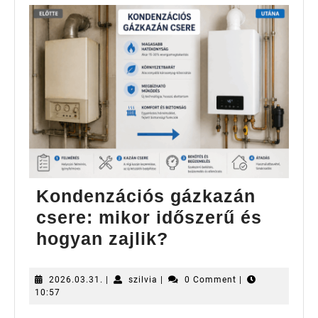
Kondenzációs gázkazán
csere: mikor időszerű és
Kondenzációs
hogyan zajlik?
gázkazán
csere:
2026.03.31.
szilvia
2026.03.31.
|
szilvia
|
0 Comment
|
10:57
mikor