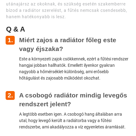
utánajársz az okoknak, és szükség esetén szakemberre
bízod a radiátor szerelést, a fűtés nemcsak csendesebb,
hanem hatékonyabb is lesz.
Q & A
Miért zajos a radiátor főleg este
vagy éjszaka?
Este a környezeti zajok csökkennek, ezért a fűtési rendszer
hangjai jobban hallhatók. Emellett ilyenkor gyakran
nagyobb a hőmérséklet-különbség, ami erősebb
hőtágulást és zajosabb működést okozhat.
A csobogó radiátor mindig levegős
rendszert jelent?
A legtöbb esetben igen. A csobogó hang általában arra
utal, hogy levegő került a radiátorba vagy a fűtési
rendszerbe, ami akadályozza a víz egyenletes áramlását.