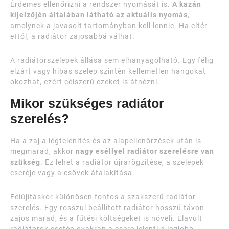
Érdemes ellenőrizni a rendszer nyomását is.
A kazán
kijelzőjén általában látható az aktuális nyomás
,
amelynek a javasolt tartományban kell lennie. Ha eltér
ettől, a radiátor zajosabbá válhat.
A radiátorszelepek állása sem elhanyagolható. Egy félig
elzárt vagy hibás szelep szintén kellemetlen hangokat
okozhat, ezért célszerű ezeket is átnézni.
Mikor szükséges radiátor
szerelés?
Ha a zaj a légtelenítés és az alapellenőrzések után is
megmarad, akkor
nagy eséllyel radiátor szerelésre van
szükség
. Ez lehet a radiátor újrarögzítése, a szelepek
cseréje vagy a csövek átalakítása.
Felújításkor különösen fontos a szakszerű radiátor
szerelés. Egy rosszul beállított radiátor hosszú távon
zajos marad, és a fűtési költségeket is növeli. Elavult
radiátorok esetén gyakran a csere jelenti a legjobb