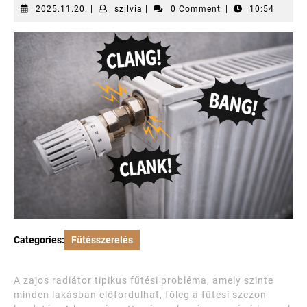
2025.11.20.
szilvia
2025.11.20.
|
szilvia
|
0 Comment
|
10:54
Categories:
Fűtésszerelés
A zajos radiátor tipikus fűtési probléma, amely szinte
minden lakásban előfordulhat, főleg a fűtési szezon