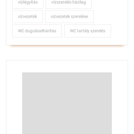
vízlágyítás
vízszerelés házilag
vízvezeték
vízvezeték szerelése
WC duguláselhárítás
WC tartály szerelés