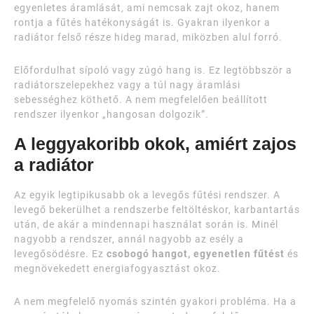
egyenletes áramlását, ami nemcsak zajt okoz, hanem
rontja a fűtés hatékonyságát is. Gyakran ilyenkor a
radiátor felső része hideg marad, miközben alul forró.
Előfordulhat sípoló vagy zúgó hang is. Ez legtöbbször a
radiátorszelepekhez vagy a túl nagy áramlási
sebességhez köthető. A nem megfelelően beállított
rendszer ilyenkor „hangosan dolgozik”.
A leggyakoribb okok, amiért zajos
a radiátor
Az egyik legtipikusabb ok a levegős fűtési rendszer. A
levegő bekerülhet a rendszerbe feltöltéskor, karbantartás
után, de akár a mindennapi használat során is. Minél
nagyobb a rendszer, annál nagyobb az esély a
levegősödésre. Ez
csobogó hangot, egyenetlen fűtést
és
megnövekedett energiafogyasztást okoz.
A nem megfelelő nyomás szintén gyakori probléma. Ha a