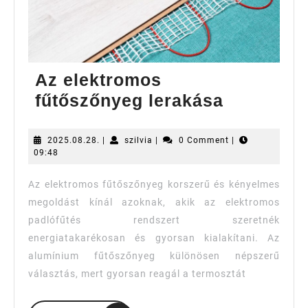
Az elektromos
Az
fűtőszőnyeg lerakása
elektrom
fűtőszőn
2025.08.28.
szilvia
2025.08.28.
|
szilvia
|
0 Comment
|
09:48
lerakása
Az elektromos fűtőszőnyeg korszerű és kényelmes
megoldást kínál azoknak, akik az elektromos
padlófűtés rendszert szeretnék
energiatakarékosan és gyorsan kialakítani. Az
alumínium fűtőszőnyeg különösen népszerű
választás, mert gyorsan reagál a termosztát
READ