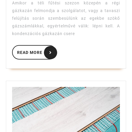
időszerű
Amikor a téli fűtési szezon közepén a régi
és
gázkazán felmondja a szolgálatot, vagy a tavaszi
hogyan
felújítás során szembesülünk az egekbe szökő
gázszámlákkal, egyértelművé válik: lépni kell. A
zajlik?
kondenzációs gázkazán csere
READ
READ MORE
MORE