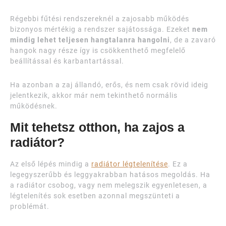
Régebbi fűtési rendszereknél a zajosabb működés
bizonyos mértékig a rendszer sajátossága. Ezeket
nem
mindig lehet teljesen hangtalanra hangolni
, de a zavaró
hangok nagy része így is csökkenthető megfelelő
beállítással és karbantartással.
Ha azonban a zaj állandó, erős, és nem csak rövid ideig
jelentkezik, akkor már nem tekinthető normális
működésnek.
Mit tehetsz otthon, ha zajos a
radiátor?
Az első lépés mindig a
radiátor légtelenítése
. Ez a
legegyszerűbb és leggyakrabban hatásos megoldás. Ha
a radiátor csobog, vagy nem melegszik egyenletesen, a
légtelenítés sok esetben azonnal megszünteti a
problémát.