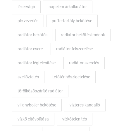
lézervágó
napelem árkalkulátor
plc vezérlés
puffertartály bekötése
radiátor bekötés
radiátor bekötési módok
radiátor csere
radiátor felszerelése
radiátor légtelenítése
radiátor szerelés
szellőztetés
tetőtér hőszigetelése
törölközőszárító radiátor
villanybojler bekötése
vizteres kandalló
vízkő eltávolítása
vízkőtelenítés