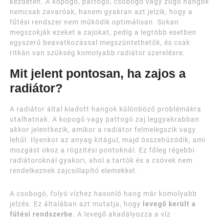
kezdetén. A kopogó, pattogó, csobogó vagy zúgó hangok
nemcsak zavaróak, hanem gyakran azt jelzik, hogy a
fűtési rendszer nem működik optimálisan. Sokan
megszokják ezeket a zajokat, pedig a legtöbb esetben
egyszerű beavatkozással megszüntethetők, és csak
ritkán van szükség komolyabb radiátor szerelésre.
Mit jelent pontosan, ha zajos a
radiátor?
A radiátor által kiadott hangok különböző problémákra
utalhatnak. A kopogó vagy pattogó zaj leggyakrabban
akkor jelentkezik, amikor a radiátor felmelegszik vagy
lehűl. Ilyenkor az anyag kitágul, majd összehúzódik, ami
mozgást okoz a rögzítési pontoknál. Ez főleg régebbi
radiátoroknál gyakori, ahol a tartók és a csövek nem
rendelkeznek zajcsillapító elemekkel.
A csobogó, folyó vízhez hasonló hang már komolyabb
jelzés. Ez általában azt mutatja, hogy
levegő került a
fűtési rendszerbe
. A levegő akadályozza a víz