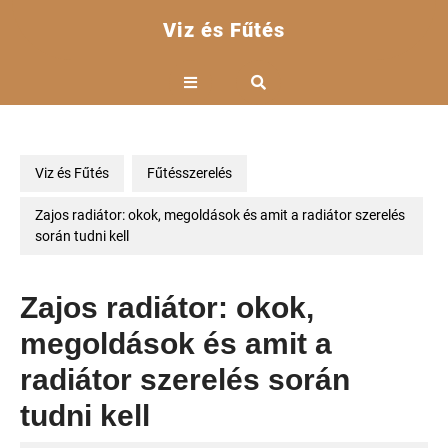
Skip
Viz és Fűtés
to
content
Open
Button
Viz és Fűtés
Fűtésszerelés
Zajos radiátor: okok, megoldások és amit a radiátor szerelés
során tudni kell
Zajos radiátor: okok,
megoldások és amit a
radiátor szerelés során
tudni kell