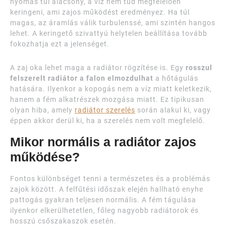
nyomás túl alacsony, a víz nem tud megfelelően
keringeni, ami zajos működést eredményez. Ha túl
magas, az áramlás válik turbulenssé, ami szintén hangos
lehet. A keringető szivattyú helytelen beállítása tovább
fokozhatja ezt a jelenséget.
A zaj oka lehet maga a radiátor rögzítése is. Egy
rosszul
felszerelt radiátor a falon elmozdulhat
a hőtágulás
hatására. Ilyenkor a kopogás nem a víz miatt keletkezik,
hanem a fém alkatrészek mozgása miatt. Ez tipikusan
olyan hiba, amely
radiátor szerelés
során alakul ki, vagy
éppen akkor derül ki, ha a szerelés nem volt megfelelő.
Mikor normális a radiátor zajos
működése?
Fontos különbséget tenni a természetes és a problémás
zajok között. A felfűtési időszak elején hallható enyhe
pattogás gyakran teljesen normális. A fém tágulása
ilyenkor elkerülhetetlen, főleg nagyobb radiátorok és
hosszú csőszakaszok esetén.