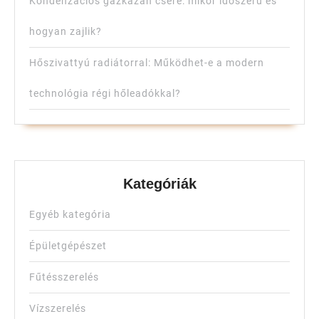
Kondenzációs gázkazán csere: mikor időszerű és
hogyan zajlik?
Hőszivattyú radiátorral: Működhet-e a modern
technológia régi hőleadókkal?
Kategóriák
Egyéb kategória
Épületgépészet
Fűtésszerelés
Vízszerelés