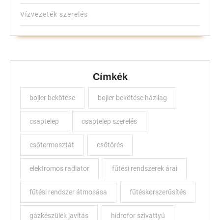
Vízvezeték szerelés
Címkék
bojler bekötése
bojler bekötése házilag
csaptelep
csaptelep szerelés
csőtermosztát
csőtörés
elektromos radiator
fűtési rendszerek árai
fűtési rendszer átmosása
fűtéskorszerűsítés
gázkészülék javítás
hidrofor szivattyú