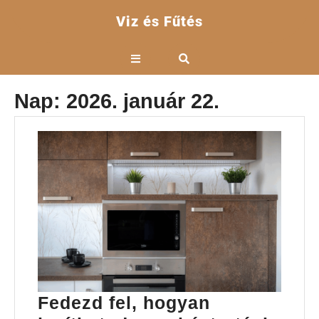
Skip
Viz és Fűtés
to
content
Open
Button
Nap:
2026. január 22.
Fedezd fel, hogyan