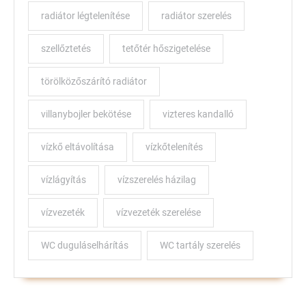
radiátor légtelenítése
radiátor szerelés
szellőztetés
tetőtér hőszigetelése
törölközőszárító radiátor
villanybojler bekötése
vizteres kandalló
vízkő eltávolítása
vízkőtelenítés
vízlágyítás
vízszerelés házilag
vízvezeték
vízvezeték szerelése
WC duguláselhárítás
WC tartály szerelés