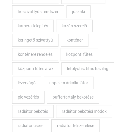
hőszivattyús rendszer
jószaki
kamera telepítés
kazán szerelő
keringető szivattyú
konténer
konténere rendelés
központi fűtés
központi fűtés árak
lefolyótisztítás házilag
lézervágó
napelem árkalkulátor
plc vezérlés
puffertartály bekötése
radiátor bekötés
radiátor bekötési módok
radiátor csere
radiátor felszerelése