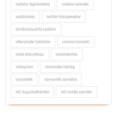
radiátor légtelenítése
radiátor szerelés
szellőztetés
tetőtér hőszigetelése
törölközőszárító radiátor
villanybojler bekötése
vizteres kandalló
vízkő eltávolítása
vízkőtelenítés
vízlágyítás
vízszerelés házilag
vízvezeték
vízvezeték szerelése
WC duguláselhárítás
WC tartály szerelés