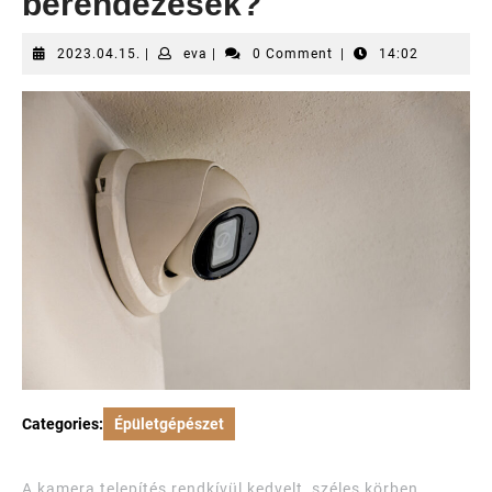
berendezések?
2023.04.15.
eva
2023.04.15.
|
eva
|
0 Comment
|
14:02
Categories:
Épületgépészet
A kamera telepítés rendkívül kedvelt, széles körben