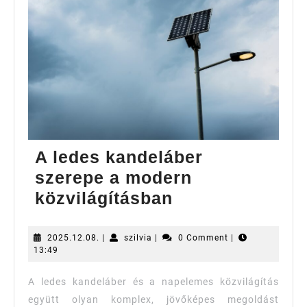
A ledes kandeláber
szerepe a modern
A
közvilágításban
ledes
kandeláber
2025.12.08.
szilvia
2025.12.08.
|
szilvia
|
0 Comment
|
13:49
szerepe
a
A ledes kandeláber és a napelemes közvilágítás
modern
együtt olyan komplex, jövőképes megoldást