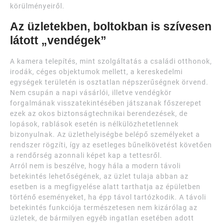
körülményeiről.
Az üzletekben, boltokban is szívesen
látott „vendégek”
A kamera telepítés, mint szolgáltatás a családi otthonok,
irodák, céges objektumok mellett, a kereskedelmi
egységek területén is osztatlan népszerűségnek örvend.
Nem csupán a napi vásárlói, illetve vendégkör
forgalmának visszatekintésében játszanak főszerepet
ezek az okos biztonságtechnikai berendezések, de
lopások, rablások esetén is nélkülözhetetlennek
bizonyulnak. Az üzlethelyiségbe belépő személyeket a
rendszer rögzíti, így az esetleges bűnelkövetést követően
a rendőrség azonnali képet kap a tettesről.
Arról nem is beszélve, hogy hála a modern távoli
betekintés lehetőségének, az üzlet tulaja abban az
esetben is a megfigyelése alatt tarthatja az épületben
történő eseményeket, ha épp távol tartózkodik. A távoli
betekintés funkciója természetesen nem kizárólag az
üzletek, de bármilyen egyéb ingatlan esetében adott