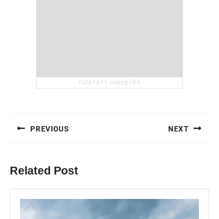
Bejegyzés
navigáció
PREVIOUS
NEXT
Previous
Next
post:
post:
Related Post