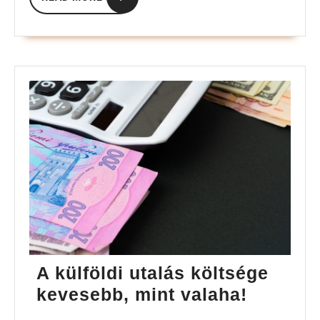
MORE
A külföldi utalás költsége
A
kevesebb, mint valaha!
külföldi