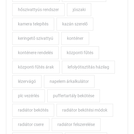
hőszivattyús rendszer
jószaki
kamera telepítés
kazán szerelő
keringető szivattyú
konténer
konténere rendelés
központi fűtés
központi fűtés árak
lefolyótisztítás házilag
lézervágó
napelem árkalkulátor
plc vezérlés
puffertartály bekötése
radiátor bekötés
radiátor bekötési módok
radiátor csere
radiátor felszerelése