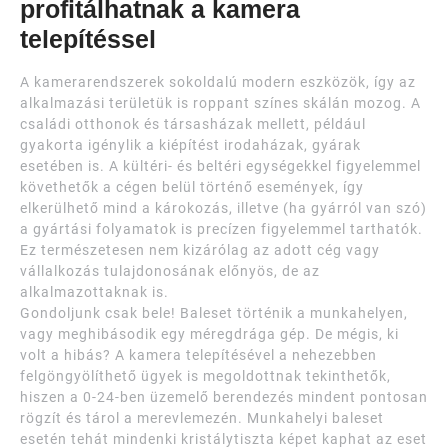
profitálhatnak a kamera
telepítéssel
A kamerarendszerek sokoldalú modern eszközök, így az
alkalmazási területük is roppant színes skálán mozog. A
családi otthonok és társasházak mellett, például
gyakorta igénylik a kiépítést irodaházak, gyárak
esetében is. A kültéri- és beltéri egységekkel figyelemmel
követhetők a cégen belül történő események, így
elkerülhető mind a károkozás, illetve (ha gyárról van szó)
a gyártási folyamatok is precízen figyelemmel tarthatók.
Ez természetesen nem kizárólag az adott cég vagy
vállalkozás tulajdonosának előnyös, de az
alkalmazottaknak is.
Gondoljunk csak bele! Baleset történik a munkahelyen,
vagy meghibásodik egy méregdrága gép. De mégis, ki
volt a hibás? A kamera telepítésével a nehezebben
felgöngyölíthető ügyek is megoldottnak tekinthetők,
hiszen a 0-24-ben üzemelő berendezés mindent pontosan
rögzít és tárol a merevlemezén. Munkahelyi baleset
esetén tehát mindenki kristálytiszta képet kaphat az eset