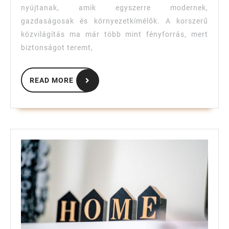
közvilágításba
nyújtanak, amik egyszerre modernek,
gazdaságosak és környezetkímélők. A korszerű
közvilágítás ma már több mint fényforrás, mert
biztonságot teremt,
READ
READ MORE
MORE