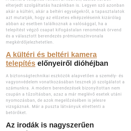
elterjedt szolgáltatás hazánkban is. Legyen szó azonban
akár a kültéri, akár a beltéri egységekről, a tapasztalatok
azt mutatják, hogy az előzetes elképzeléseink kizárólag
abban az esetben találkoznak a valósággal, ha a
telepítést végző csapat kifogástalan renoménak örvend
és a választott berendezés prémiumszínvonala
megkérdőjelezhetetlen.
A kültéri és beltéri kamera
telepítés
előnyeiről dióhéjban
A biztonságtechnikai eszközök alapvetően a személy- és
vagyonvédelem vonatkozásában tesznek jó szolgálatot a
számunkra. A modern berendezések bizonyítottan nem
csupán a tűzoltásban, azaz a már meglévő esetek utáni
nyomozásban, de azok megelőzésében is jelesre
vizsgáznak. Már a puszta látványuk elrettenti a
betörőket.
Az irodák is nagyszerűen