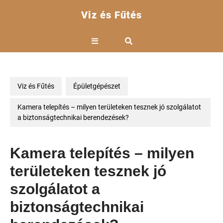
Skip
Viz és Fűtés
to
content
Open
Button
Viz és Fűtés
Épületgépészet
Kamera telepítés – milyen területeken tesznek jó szolgálatot
a biztonságtechnikai berendezések?
Kamera telepítés – milyen
területeken tesznek jó
szolgálatot a
biztonságtechnikai