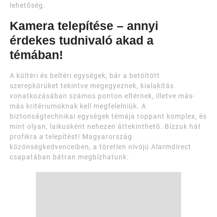
lehetőség.
Kamera telepítése – annyi
érdekes tudnivaló akad a
témában!
A kültéri és beltéri egységek, bár a betöltött
szerepkörüket tekintve megegyeznek, kialakítás
vonatkozásában számos ponton eltérnek, illetve más-
más kritériumoknak kell megfelelniük. A
biztonságtechnikai egységek témája roppant komplex, és
mint olyan, laikusként nehezen áttekinthető. Bízzuk hát
profikra a telepítést! Magyarország
közönségkedvenceiben, a töretlen nívójú Alarmdirect
csapatában bátran megbízhatunk.