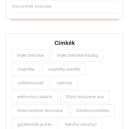
Vízvezeték szerelés
Címkék
bojler bekötése
bojler bekötése házilag
csaptelep
csaptelep szerelés
csőtermosztát
csőtörés
elektromos radiator
fűtési rendszerek árai
fűtési rendszer átmosása
fűtéskorszerűsítés
gázkészülék javítás
hidrofor szivattyú