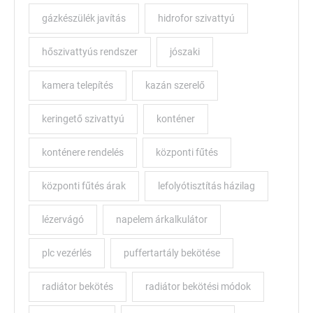
gázkészülék javítás
hidrofor szivattyú
hőszivattyús rendszer
jószaki
kamera telepítés
kazán szerelő
keringető szivattyú
konténer
konténere rendelés
központi fűtés
központi fűtés árak
lefolyótisztítás házilag
lézervágó
napelem árkalkulátor
plc vezérlés
puffertartály bekötése
radiátor bekötés
radiátor bekötési módok