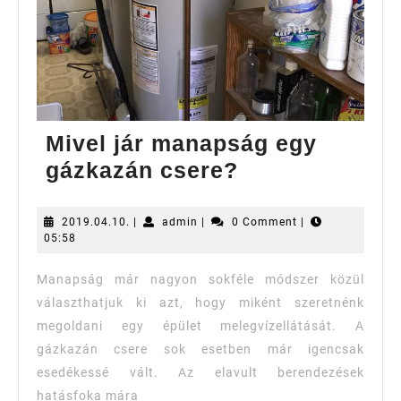
Mivel jár manapság egy
Mivel
gázkazán csere?
jár
manapság
2019.04.10.
admin
2019.04.10.
|
admin
|
0 Comment
|
05:58
egy
gázkazán
Manapság már nagyon sokféle módszer közül
csere?
választhatjuk ki azt, hogy miként szeretnénk
megoldani egy épület melegvízellátását. A
gázkazán csere sok esetben már igencsak
esedékessé vált. Az elavult berendezések
hatásfoka mára