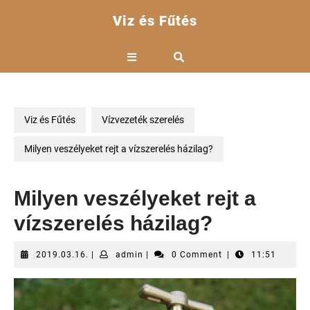
Skip
Viz és Fűtés
to
content
Open
Button
Viz és Fűtés
Vízvezeték szerelés
Milyen veszélyeket rejt a vízszerelés házilag?
Milyen veszélyeket rejt a
vízszerelés házilag?
2019.03.16.
admin
2019.03.16.
|
admin
|
0 Comment
|
11:51