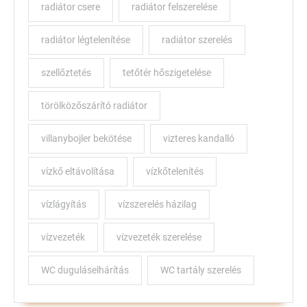
radiátor csere
radiátor felszerelése
radiátor légtelenítése
radiátor szerelés
szellőztetés
tetőtér hőszigetelése
törölközőszárító radiátor
villanybojler bekötése
vizteres kandalló
vízkő eltávolítása
vízkőtelenítés
vízlágyítás
vízszerelés házilag
vízvezeték
vízvezeték szerelése
WC duguláselhárítás
WC tartály szerelés