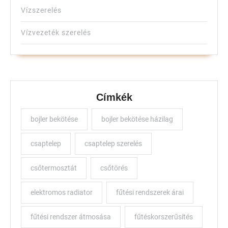
Vízszerelés
Vízvezeték szerelés
Címkék
bojler bekötése
bojler bekötése házilag
csaptelep
csaptelep szerelés
csőtermosztát
csőtörés
elektromos radiator
fűtési rendszerek árai
fűtési rendszer átmosása
fűtéskorszerűsítés