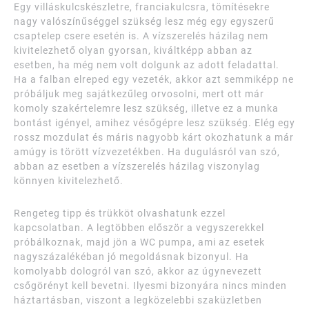
Egy villáskulcskészletre, franciakulcsra, tömítésekre
nagy valószínűséggel szükség lesz még egy egyszerű
csaptelep csere esetén is. A vízszerelés házilag nem
kivitelezhető olyan gyorsan, kiváltképp abban az
esetben, ha még nem volt dolgunk az adott feladattal.
Ha a falban elreped egy vezeték, akkor azt semmiképp ne
próbáljuk meg sajátkezűleg orvosolni, mert ott már
komoly szakértelemre lesz szükség, illetve ez a munka
bontást igényel, amihez vésőgépre lesz szükség. Elég egy
rossz mozdulat és máris nagyobb kárt okozhatunk a már
amúgy is törött vízvezetékben. Ha dugulásról van szó,
abban az esetben a vízszerelés házilag viszonylag
könnyen kivitelezhető.
Rengeteg tipp és trükköt olvashatunk ezzel
kapcsolatban. A legtöbben először a vegyszerekkel
próbálkoznak, majd jön a WC pumpa, ami az esetek
nagyszázalékéban jó megoldásnak bizonyul. Ha
komolyabb dologról van szó, akkor az úgynevezett
csőgörényt kell bevetni. Ilyesmi bizonyára nincs minden
háztartásban, viszont a legközelebbi szaküzletben