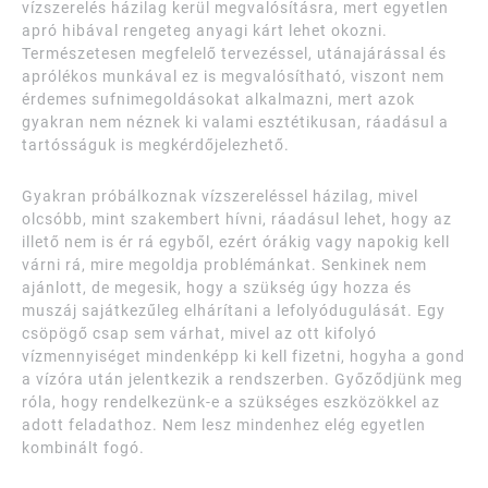
vízszerelés házilag kerül megvalósításra, mert egyetlen
apró hibával rengeteg anyagi kárt lehet okozni.
Természetesen megfelelő tervezéssel, utánajárással és
aprólékos munkával ez is megvalósítható, viszont nem
érdemes sufnimegoldásokat alkalmazni, mert azok
gyakran nem néznek ki valami esztétikusan, ráadásul a
tartósságuk is megkérdőjelezhető.
Gyakran próbálkoznak vízszereléssel házilag, mivel
olcsóbb, mint szakembert hívni, ráadásul lehet, hogy az
illető nem is ér rá egyből, ezért órákig vagy napokig kell
várni rá, mire megoldja problémánkat. Senkinek nem
ajánlott, de megesik, hogy a szükség úgy hozza és
muszáj sajátkezűleg elhárítani a lefolyódugulását. Egy
csöpögő csap sem várhat, mivel az ott kifolyó
vízmennyiséget mindenképp ki kell fizetni, hogyha a gond
a vízóra után jelentkezik a rendszerben. Győződjünk meg
róla, hogy rendelkezünk-e a szükséges eszközökkel az
adott feladathoz. Nem lesz mindenhez elég egyetlen
kombinált fogó.