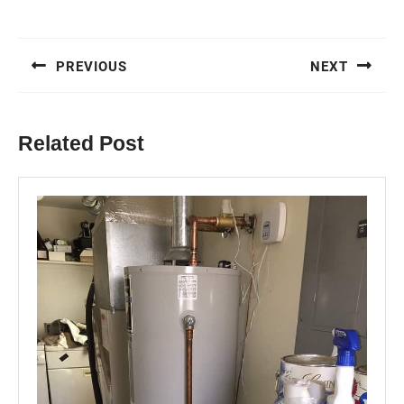
Bejegyzés
navigáció
PREVIOUS
NEXT
Previous
Next
post:
post:
Related Post