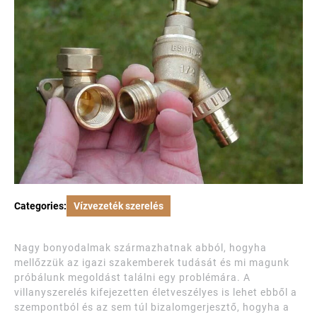
Categories:
Vízvezeték szerelés
Nagy bonyodalmak származhatnak abból, hogyha
mellőzzük az igazi szakemberek tudását és mi magunk
próbálunk megoldást találni egy problémára. A
villanyszerelés kifejezetten életveszélyes is lehet ebből a
szempontból és az sem túl bizalomgerjesztő, hogyha a