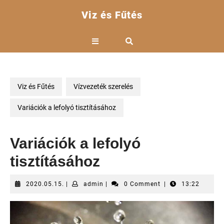
Skip
Viz és Fűtés
to
content
Open
Button
Viz és Fűtés
Vízvezeték szerelés
Variációk a lefolyó tisztításához
Variációk a lefolyó
tisztításához
2020.05.15.
admin
2020.05.15.
|
admin
|
0 Comment
|
13:22