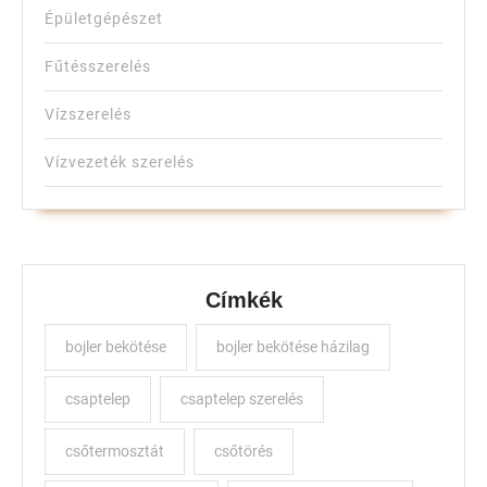
Épületgépészet
Fűtésszerelés
Vízszerelés
Vízvezeték szerelés
Címkék
bojler bekötése
bojler bekötése házilag
csaptelep
csaptelep szerelés
csőtermosztát
csőtörés