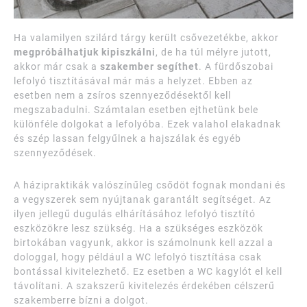
Ha valamilyen szilárd tárgy került csővezetékbe, akkor
megpróbálhatjuk kipiszkálni
, de ha túl mélyre jutott,
akkor már csak a
szakember segíthet
. A fürdőszobai
lefolyó tisztításával már más a helyzet. Ebben az
esetben nem a zsíros szennyeződésektől kell
megszabadulni. Számtalan esetben ejthetünk bele
különféle dolgokat a lefolyóba. Ezek valahol elakadnak
és szép lassan felgyűlnek a hajszálak és egyéb
szennyeződések.
A házipraktikák valószínűleg csődöt fognak mondani és
a vegyszerek sem nyújtanak garantált segítséget. Az
ilyen jellegű dugulás elhárításához lefolyó tisztító
eszközökre lesz szükség. Ha a szükséges eszközök
birtokában vagyunk, akkor is számolnunk kell azzal a
dologgal, hogy például a WC lefolyó tisztítása csak
bontással kivitelezhető. Ez esetben a WC kagylót el kell
távolítani. A szakszerű kivitelezés érdekében célszerű
szakemberre bízni a dolgot.