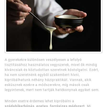
A gyerekekre különösen veszélyesen a lefolyó
tisztításához használatos vegyszerek, mivel ők mindig
kíváncsiak és köztudottan szeretnek kóstolgatni. Ezért,
ha nem szeretnénk egyből szakembert hívni,
kipróbálhatunk néhány házipraktikát. Vannak, akik
esküsznek ezekre a módszerekre, míg mások csak
legyintenek, mert nem tartják hatékonynak egyiket sem.
Minden esetre érdemes lehet kipróbálni a
szódabikarbónás, ecetes, forróvizes módszert
. Mi