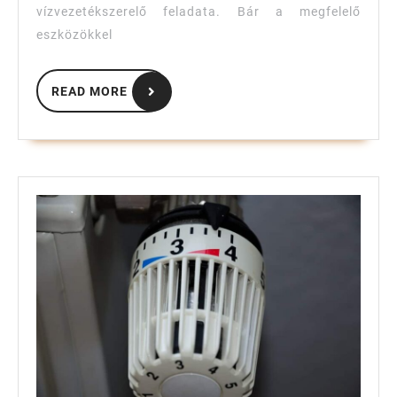
vízvezetékszerelő feladata. Bár a megfelelő
eszközökkel
READ
READ MORE
MORE