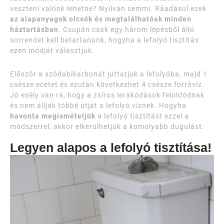
veszteni valónk lehetne? Nyilván semmi. Ráadásul ezek
az alapanyagok olcsók és megtalálhatóak minden
háztartásban
. Csupán csak egy három lépésből álló
sorrendet kell betartanunk, hogyha a lefolyó tisztítás
ezen módját választjuk.
Először a szódabikarbonát juttatjuk a lefolyóba, majd 1
csésze ecetet és ezután következhet 4 csésze forróvíz.
Jó esély van rá, hogy a zsíros lerakódások feloldódnak
és nem állják többé útját a lefolyó víznek. Hogyha
havonta megismételjük
a lefolyó tisztítást ezzel a
módszerrel, akkor elkerülhetjük a komolyabb dugulást.
Legyen alapos a lefolyó tisztítása!