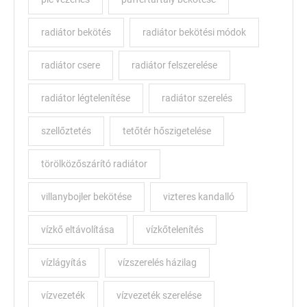
radiátor bekötés
radiátor bekötési módok
radiátor csere
radiátor felszerelése
radiátor légtelenítése
radiátor szerelés
szellőztetés
tetőtér hőszigetelése
törölközőszárító radiátor
villanybojler bekötése
vizteres kandalló
vízkő eltávolítása
vízkőtelenítés
vízlágyítás
vízszerelés házilag
vízvezeték
vízvezeték szerelése