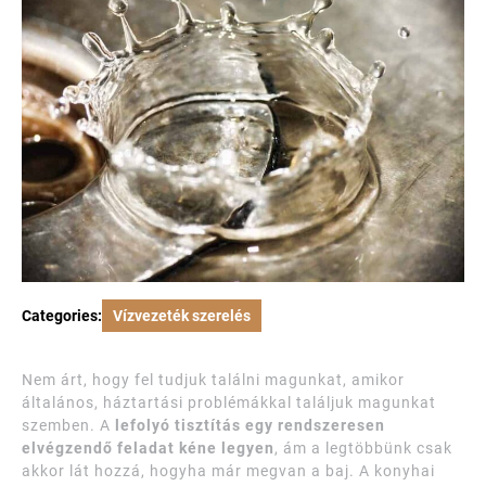
Categories:
Vízvezeték szerelés
Nem árt, hogy fel tudjuk találni magunkat, amikor
általános, háztartási problémákkal találjuk magunkat
szemben. A
lefolyó tisztítás egy rendszeresen
elvégzendő feladat kéne legyen
, ám a legtöbbünk csak
akkor lát hozzá, hogyha már megvan a baj. A konyhai