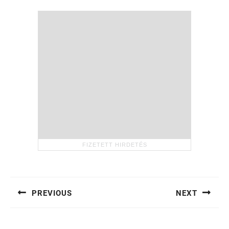
Bejegyzés
navigáció
PREVIOUS
NEXT
Previous
Next
post:
post: