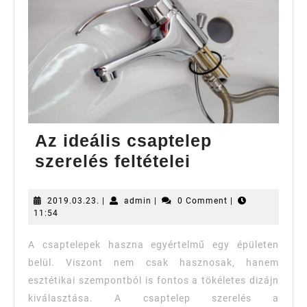
Az ideális csaptelep
Az
szerelés feltételei
ideális
csaptelep
2019.03.23.
admin
2019.03.23.
|
admin
|
0 Comment
|
11:54
szerelés
feltételei
A csaptelepek haszna egyértelmű egy épületen
belül. Viszont nem csak hasznosak, hanem
esztétikai szempontból is fontos a tökéletes dizájn
kiválasztása. A csaptelep szerelés a