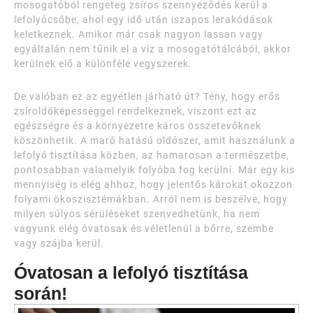
mosogatóból rengeteg zsíros szennyeződés kerül a
lefolyócsőbe, ahol egy idő után iszapos lerakódások
keletkeznek. Amikor már csak nagyon lassan vagy
egyáltalán nem tűnik el a víz a mosogatótálcából, akkor
kerülnek elő a különféle vegyszerek.
De valóban ez az egyetlen járható út? Tény, hogy erős
zsíroldóképességgel rendelkeznek, viszont ezt az
egészségre és a környezetre káros összetevőknek
köszönhetik. A maró hatású oldószer, amit használunk a
lefolyó tisztítása közben, az hamarosan a természetbe,
pontosabban valamelyik folyóba fog kerülni. Már egy kis
mennyiség is elég ahhoz, hogy jelentős károkat okozzon
folyami ökoszisztémákban. Arról nem is beszélve, hogy
milyen súlyos sérüléseket szenvedhetünk, ha nem
vagyunk elég óvatosak és véletlenül a bőrre, szembe
vagy szájba kerül.
Óvatosan a lefolyó tisztítása
során!