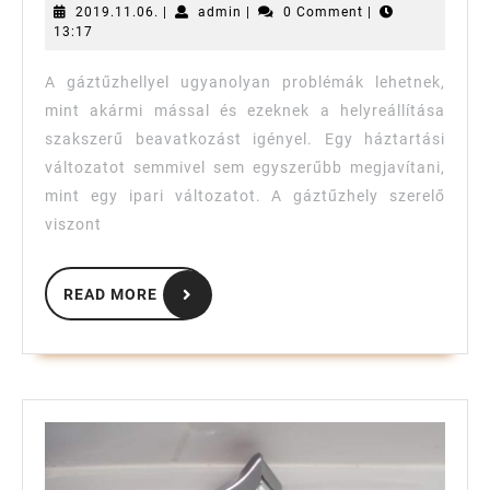
ipari
2019.11.06.
admin
2019.11.06.
|
admin
|
0 Comment
|
13:17
és
háztartási
A gáztűzhellyel ugyanolyan problémák lehetnek,
berendezése
mint akármi mással és ezeknek a helyreállítása
szakszerű beavatkozást igényel. Egy háztartási
változatot semmivel sem egyszerűbb megjavítani,
mint egy ipari változatot. A gáztűzhely szerelő
viszont
READ
READ MORE
MORE