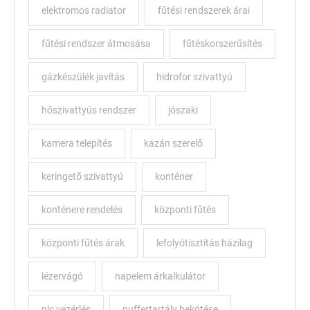
elektromos radiator
fűtési rendszerek árai
fűtési rendszer átmosása
fűtéskorszerűsítés
gázkészülék javítás
hidrofor szivattyú
hőszivattyús rendszer
jószaki
kamera telepítés
kazán szerelő
keringető szivattyú
konténer
konténere rendelés
központi fűtés
központi fűtés árak
lefolyótisztítás házilag
lézervágó
napelem árkalkulátor
plc vezérlés
puffertartály bekötése