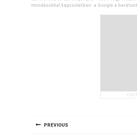
mondásokkal kapcsolatban- a Google a barátun
Bejegyzés
navigáció
PREVIOUS
Previous