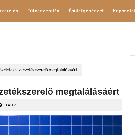
szerelés
Fűtésszerelés
Épületgépészet
Kapcsola
ökéletes vízvezetékszerelő megtalálásáért
ezetékszerelő megtalálásáért
14:17