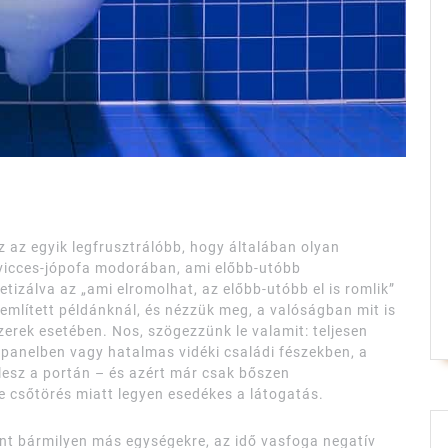
az egyik legfrusztrálóbb, hogy általában olyan
icces-jópofa modorában, ami előbb-utóbb
tizálva az „ami elromolhat, az előbb-utóbb el is romlik”
 említett példánknál, és nézzük meg, a valóságban mit is
szerek esetében. Nos, szögezzünk le valamit: teljesen
, panelben vagy hatalmas vidéki családi fészekben, a
lesz a portán – és azért már csak bőszen
 csőtörés miatt legyen esedékes a látogatás.
mint bármilyen más egységekre, az idő vasfoga negatív