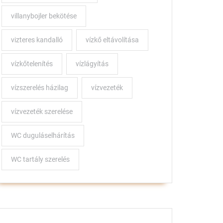
villanybojler bekötése
vizteres kandalló
vízkő eltávolítása
vízkőtelenítés
vízlágyítás
vízszerelés házilag
vízvezeték
vízvezeték szerelése
WC duguláselhárítás
WC tartály szerelés