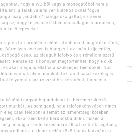
 magunkat, hogy a WC-ből vagy a mosogatóból nem a
ltalán), a falak valamilyen különös oknál fogva
ögő csap „andalító” hangja szolgáltatja a zenei
azság az, hogy teljes mértékben másodlagos a probléma,
 a kellő lépéseket.
 tapasztalt probléma előbb-utóbb majd magától eltűnik,
g. Bármilyen nyersen is hangzott az iménti kijelentés,
 csöpögő csap, az eldugult lefolyó és a rémálom-szerű
lésért. Persze az is könnyen megtörténhet, hogy e cikk
ez, és akár maga is ellátná a szükséges teendőket. Nos,
valóban vannak olyan munkálatok, amit saját kezűleg is
vítási folyamat csak rosszabbra fordulhat, ha nem a
ti a későbbi nagyobb gondoknak is, hiszen szakértő
zott munkát. Az sem gond, ha a telefonkönyvében nincs
n elég csak feldobni a témát az ismeretségi körében,
égsem, akkor sem kell a kardunkba dőlni, hiszen a
 még mindig a rendelkezésünkre állhat az örök segítség,
zakanyarodjunk a cikkünk elején közölt nagy igazságra a