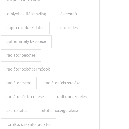
központi fűtés árak
lefolyótisztítás házilag
lézervágó
napelem árkalkulátor
plc vezérlés
puffertartály bekötése
radiátor bekötés
radiátor bekötési módok
radiátor csere
radiátor felszerelése
radiátor légtelenítése
radiátor szerelés
szellőztetés
tetőtér hőszigetelése
törölközőszárító radiátor