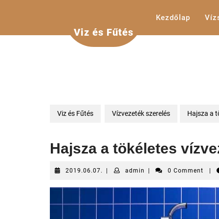
Skip
to
Kezdőlap
Víz
content
Viz és Fűtés
Viz és Fűtés
Vízvezeték szerelés
Hajsza a t
Hajsza a tökéletes vízv
2019.06.07.
admin
2019.06.07.
|
admin
|
0 Comment
|