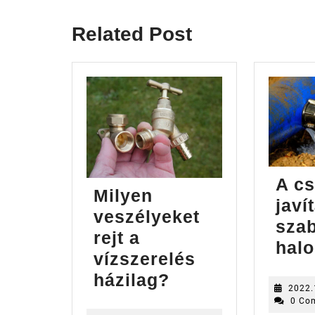
post:
Related Post
A cs
Milyen
javí
veszélyeket
sza
rejt a
halo
vízszerelés
Milyen
házilag?
2022.
veszélyeket
0 Co