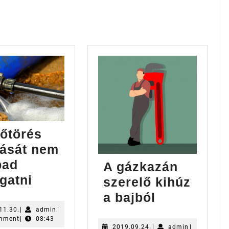
post:
őtörés
tását nem
bad
A gázkazán
A
gatni
szerelő kihúz
csőtörés
A
a bajból
javítását
gázkazán
2022.11.30.
admin
11.30.
|
admin
|
mment
|
08:43
nem
szerelő
2019.09.24.
admin
2019.09.24.
|
admin
|