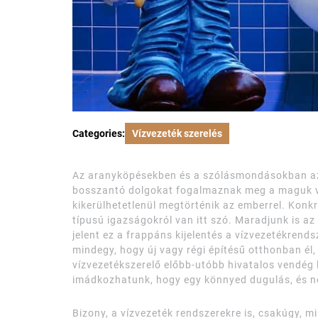
Categories:
Vízvezeték szerelés
Az aranyköpésekben és a szólásmondásokban az 
bosszantó dolgokat fogalmaznak meg a maguk v
kikerülhetetlenül megtörténik az emberrel. Konkre
típusú igazságokról van itt szó. Maradjunk is az
jelent ez a frappáns kijelentés a vízvezetékrend
mindegy, hogy új vagy régi építésű otthonban él
vízvezetékszerelő előbb-utóbb hivatalos vendég 
imádkozhatunk, hogy egy könnyed dugulás, és ne
Bizony, a vízvezeték rendszerekre is, csakúgy, 