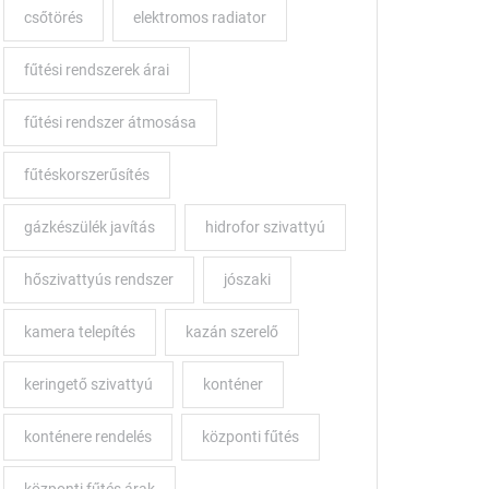
csőtörés
elektromos radiator
fűtési rendszerek árai
fűtési rendszer átmosása
fűtéskorszerűsítés
gázkészülék javítás
hidrofor szivattyú
hőszivattyús rendszer
jószaki
kamera telepítés
kazán szerelő
keringető szivattyú
konténer
konténere rendelés
központi fűtés