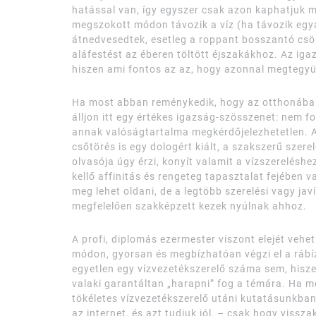
hatással van, így egyszer csak azon kaphatjuk
megszokott módon távozik a víz (ha távozik egyá
átnedvesedtek, esetleg a roppant bosszantó csöp
aláfestést az éberen töltött éjszakákhoz. Az ig
hiszen ami fontos az az, hogy azonnal megtegyük
Ha most abban reménykedik, hogy az otthonában
álljon itt egy értékes igazság-szösszenet: nem fo
annak valóságtartalma megkérdőjelezhetetlen. A
csőtörés is egy dologért kiált, a szakszerű szere
olvasója úgy érzi, konyít valamit a vízszerelésh
kellő affinitás és rengeteg tapasztalat fejében 
meg lehet oldani, de a legtöbb szerelési vagy ja
megfelelően szakképzett kezek nyúlnak ahhoz.
A profi, diplomás ezermester viszont elejét vehe
módon, gyorsan és megbízhatóan végzi el a rábí
egyetlen egy vízvezetékszerelő száma sem, hisze
valaki garantáltan „harapni” fog a témára. Ha m
tökéletes vízvezetékszerelő utáni kutatásunkban
az internet, és azt tudjuk jól, – csak hogy viss